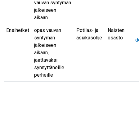
vauvan syntymän
jälkeiseen
aikaan.
Ensihetket
opas vauvan
Potilas- ja
Naisten
Ohjetyyppi
Yksikk
syntymän
asiakasohje
osasto
d
jälkeiseen
aikaan,
jaettavaksi
synnyttäneille
perheille