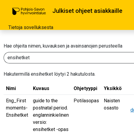
Julkiset ohjeet asiakkaille
Tietoja sovelluksesta
Hae ohjeita nimen, kuvauksen ja avainsanojen perusteella
Hakutermillä ensihetket löytyi 2 hakutulosta.
Nimi
Kuvaus
Ohjetyyppi
Yksikkö
Ohjetyyppi
Eng_First
guide to the
Potilasopas
Naisten
Yksikk
moments-
postnatal period.
osasto
d
Ensihetket
englanninkielinen
versio:
ensihetket -opas