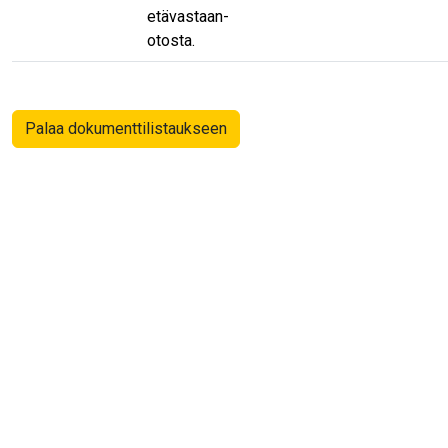
etävastaan-
otosta.
Palaa dokumenttilistaukseen