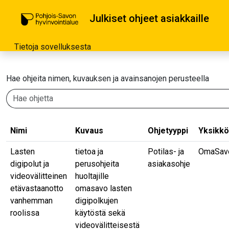
Julkiset ohjeet asiakkaille
Tietoja sovelluksesta
Hae ohjeita nimen, kuvauksen ja avainsanojen perusteella
Nimi
Kuvaus
Ohjetyyppi
Yksikkö
Lasten
tietoa ja
Potilas- ja
OmaSav
digipolut ja
perusohjeita
asiakasohje
videovälitteinen
huoltajille
etävastaanotto
omasavo lasten
vanhemman
digipolkujen
roolissa
käytöstä sekä
videovälitteisestä