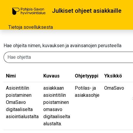
Julkiset ohjeet asiakkaille
Tietoja sovelluksesta
Hae ohjeita nimen, kuvauksen ja avainsanojen perusteella
Nimi
Kuvaus
Ohjetyyppi
Yksikkö
Asiointitilin
asiakkaan
Potilas- ja
OmaSavo
poistaminen
asiointitilin
asiakasohje
OmaSavo
poistaminen
digitaaliselta
omasavo
asiointialustalta
digitaaliselta
alustalta.